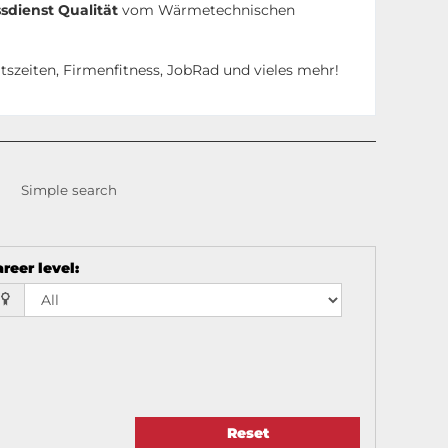
ssdienst Qualität
vom Wärmetechnischen
itszeiten, Firmenfitness, JobRad und vieles mehr!
Simple search
reer level
:
Reset